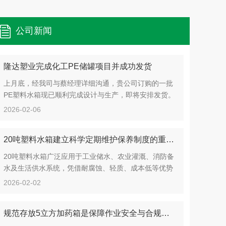
公司新闻
隆达塑业完成化工PE储罐项目并成功发货
上月底，经我司与蔡经理详细沟通，贵公司订购的一批
PE塑料水箱现已顺利完成设计与生产，即将安排发货。
蔡经理所在公司长期从事化工液体储存业务，对我司产
2026-02-06
品质量给予了高度信任，我们在此深表感谢，也定当不
负所托。针对贵司储存化工液体的具体需求，我们在...
20吨塑料水箱建立科学定期维护保养制度的重要性分享
20吨塑料水箱广泛应用于工业储水、农业灌溉、消防备
水及生活供水系统，凭借耐腐蚀、轻质、成本低等优势
成为大容量液体存储的选择。其长期暴露于日晒、温
2026-02-02
变、水质变化等环境中，易出现老化、变形、渗漏或生
物污染等问题。20吨塑料水箱建立科学的定期维护保...
规范存放5立方加药箱是保障作业安全与合规管理的关键前提