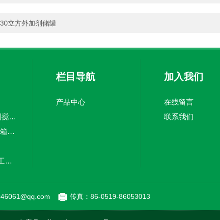
30立方外加剂储罐
栏目导航
加入我们
产品中心
在线留言
5吨pe加药箱絮凝剂搅拌桶溶盐箱计量桶
联系我们
CMC-3000Lpe加药箱计量泵加药罐
20立方塑料储罐化工储罐防腐储罐PE桶
MC-100L0.1立方平底加药箱pe搅拌桶计量箱投药罐
46061@qq.com
传真：86-0519-86053013