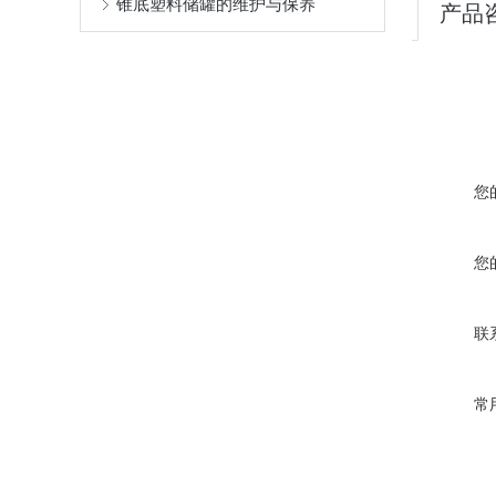
锥底塑料储罐的维护与保养
产品
您
您
联
常