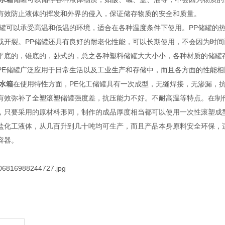
有效防止液体的挥发和外界的侵入，保证储存物质的安全和质量。
储罐可以承受高温和低温的环境，适合在各种温度条件下使用。PP储罐的热
或开裂。PP储罐还具有良好的耐老化性能，可以长期使用，不会因为时间
平底的，锥底的，卧式的，总之各种塑料储罐大大小小，各种材质的储罐
PE储罐广泛应用于日常生活以及工业生产和存储中，而且各方面的性能
罐水箱
在使用特性方面，PE化工储罐具有一次成型，无缝焊接，无渗漏，
有效弥补了全塑滚塑储罐强度差，抗压能力不好。不耐高温等特点。在制
，只要采用的原材料形同，制作的成品厚度相当都可以使用一次性滚塑成
盐化工液体，从几百升到几十吨均可生产，而且产品本身原料安全环保，
容器。