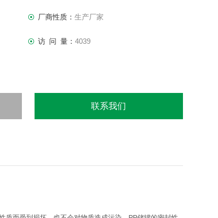
厂商性质：
生产厂家
访 问 量：
4039
联系我们
性质而受到损坏，也不会对物质造成污染。PP储罐的密封性