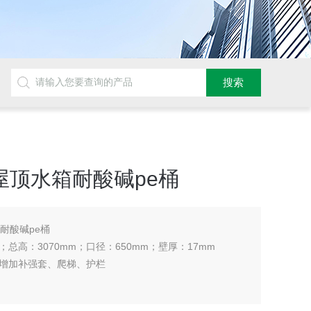
屋顶水箱耐酸碱pe桶
耐酸碱pe桶
m；总高：3070mm；口径：650mm；壁厚：17mm
增加补强套、爬梯、护栏