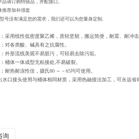
学品请订购特级品，并配接口。
体推荐加补强套
型号没有满足您的需求，我们还可以为您量身定制.
韧：采用线性低密度聚乙烯，质轻坚韧，搬运简便，耐震、耐冲
佳：对各类酸、碱具有之抗腐性。
美观：外形流线美观不易脏污，可轻易去除污垢。
用：桶体一体成型无粘接处,不易破裂。
冻：耐热耐冻性佳，摄氏80 ～－65均可使用。
液：出水口接头使用与桶体相同材质，采用热融接法加工，可永远省
咨询