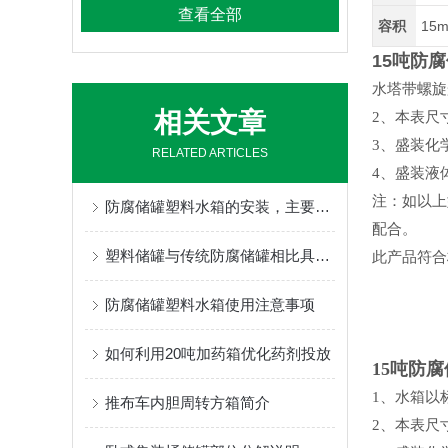
查看全部
容积
15m
15吨防
水塔带螺旋
相关文章
2
、本表尺
3
、盛装化
RELATED ARTICLES
4
、盛装液
注：如以上
防腐储罐塑料水箱的安装，主要分为下列几个步骤
配合。
塑料储罐与传统防腐储罐相比具有哪些特点？
此产品符合
防腐储罐塑料水箱使用注意事项
如何利用20吨加药箱优化药剂投放
15吨防
1
、水箱以
推布车内胆周转方箱简介
2
、本表尺