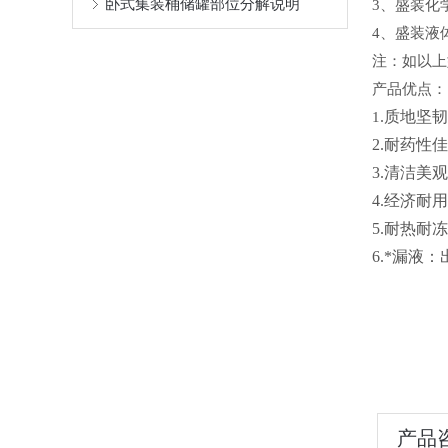
卧式集装桶储罐部位分解说明
3
、盛装化
4
、盛装液
注：如以上
产品优点：
1
.质地坚
2.耐药性
3.清洁
4.经济耐
5.耐热耐
6.*漏
产品