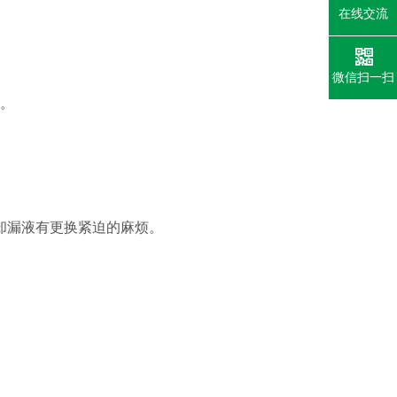
在线交流
微信扫一扫
击。
却漏液有更换紧迫的麻烦。