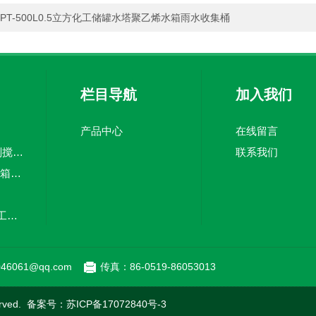
PT-500L0.5立方化工储罐水塔聚乙烯水箱雨水收集桶
栏目导航
加入我们
产品中心
在线留言
5吨pe加药箱絮凝剂搅拌桶溶盐箱计量桶
联系我们
CMC-3000Lpe加药箱计量泵加药罐
20立方塑料储罐化工储罐防腐储罐PE桶
MC-100L0.1立方平底加药箱pe搅拌桶计量箱投药罐
46061@qq.com
传真：86-0519-86053013
rved. 备案号：
苏ICP备17072840号-3