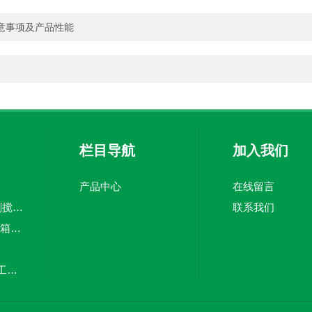
意事项及产品性能
栏目导航
加入我们
产品中心
在线留言
5吨pe加药箱絮凝剂搅拌桶溶盐箱计量桶
联系我们
CMC-3000Lpe加药箱计量泵加药罐
20立方塑料储罐化工储罐防腐储罐PE桶
MC-100L0.1立方平底加药箱pe搅拌桶计量箱投药罐