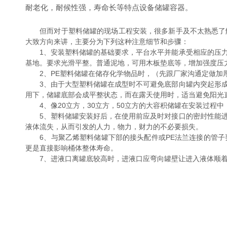
耐老化，耐候性强，寿命长等特点设备储罐容器。
但而对于塑料储罐的现场工程安装，很多新手及不太熟悉了解
大致方向来讲，主要分为下列这种注意细节和步骤：
1、安装塑料储罐的基础要求，平台水平并能承受相应的压力
基地。要求光滑平整。普通泥地，可用木板垫底等，增加强度压
2、PE塑料储罐在储存化学物品时，（先跟厂家沟通定做加厚
3、由于大型塑料储罐在成型时不可避免底部向罐内突起形成
用下，储罐底部会成平整状态，而在露天使用时，适当避免阳光
4、像20立方，30立方，50立方的大容积储罐在安装过程
5、塑料储罐安装好后，在使用前应及时对接口的密封性能进
液体流失，从而引发的人力，物力，财力的不必要损失。
6、与聚乙烯塑料储罐下部的接头配件或PE法兰连接的管子
更是直接影响桶体整体寿命。
7、进液口离罐底较高时，进液口应弯向罐壁让进入液体顺着