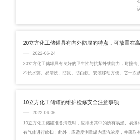
20立方化工储罐具有内外防腐的特点，可放置在
2022-06-24
20立方化工储罐具有良好的卫生性与抗紫外线能力，耐撞击
不长水藻、易清洗、防鼠、防白蚁、安装移动方便。它一次
缝，无渗漏，抗冲击性能强，拉伸强度高，抗氧化、抗老化
标准。20立方化工储罐在盛放液体前，要进行检测是否泄漏
大，在与其它法兰连接时，应注意加强。一般的法兰，防腐
10立方化工储罐的维护检修安全注意事项
的，在运输、装卸时可能引起松动，用户在使用前应对滚塑
2022-06-06
查，可加液体观察是否泄漏。盛装化学液体的滚塑储...
10立方化工储罐准备清洗时，应排出其中的所有易燃、易爆
有气体进行吹扫；此外，应适度测量罐内蒸汽浓度，并采取