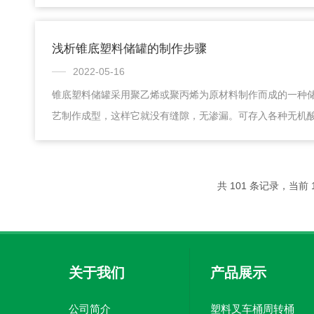
措施。专职安全员在工作前应对进入设备时的危险因素进行
备、场地、消防器材及防范措施的落实情况。下面我们去了解
护检修方面的安全注意事项：1、对储存可燃气体，易燃液体
浅析锥底塑料储罐的制作步骤
消防设备，严禁在罐内吸烟，明火照明、取暖，以及将其发火
2022-05-16
存储易燃、易爆、有毒、腐蚀等介质的储罐，应...
锥底塑料储罐采用聚乙烯或聚丙烯为原材料制作而成的一种
艺制作成型，这样它就没有缝隙，无渗漏。可存入各种无机
应用很广泛，包括化工、医药、生物、染料、冶金、稀土、
染、环保、机械、酿造、食品,水产养殖捕捞等行业。它的底
开孔，顶部与底部垂直分别设计有4个开孔位置。它可以一次
共 101 条记录，当前 1
底的话放料不能放干净，没有锥底的这么方便快捷。由于塑
那么锥底塑料储罐它在清洗的时候，只要打开阀门...
关于我们
产品展示
公司简介
塑料叉车桶周转桶