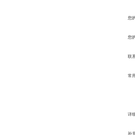
您
您
联
常
详
补