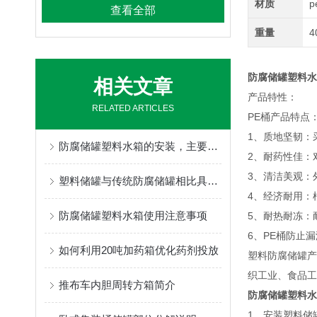
材质
p
查看全部
重量
4
防腐储罐塑料水
相关文章
产品特性：
RELATED ARTICLES
PE桶产品特点
1、质地坚韧：
防腐储罐塑料水箱的安装，主要分为下列几个步骤
2、耐药性佳：
3、清洁美观：
塑料储罐与传统防腐储罐相比具有哪些特点？
4、经济耐用：
防腐储罐塑料水箱使用注意事项
5、耐热耐冻：
6、PE桶防止
如何利用20吨加药箱优化药剂投放
塑料防腐储罐产
织工业、食品工
推布车内胆周转方箱简介
防腐储罐塑料水
1、安装塑料储