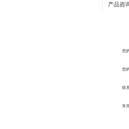
产品咨
您
您
联
常