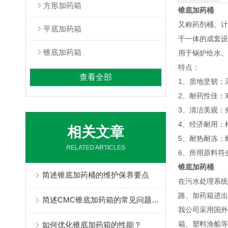
方形加药箱
锥底加药桶
又称药剂桶、计
平底加药箱
于一体的成套设
锥底加药箱
用于锅炉给水、
特点：
查看全部
1、质地坚韧：采
2、耐药性佳：
3、清洁美观：
4、经济耐用：
相关文章
5、耐热耐冻：
RELATED ARTICLES
6、所用原料符合
锥底加药桶
简述锥底加药桶的维护保养要点
在污水处理系统
路、加药箱进出
简述CMC锥底加药箱的常见问题相应解决方法
我公司采用国外
箱、塑料渔船等
如何优化锥底加药箱的性能？