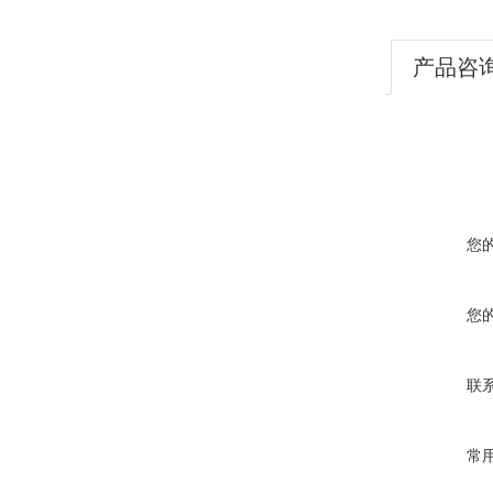
产品咨
您
您
联
常