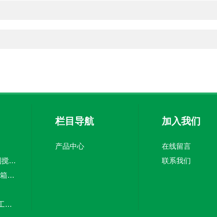
栏目导航
加入我们
产品中心
在线留言
5吨pe加药箱絮凝剂搅拌桶溶盐箱计量桶
联系我们
CMC-3000Lpe加药箱计量泵加药罐
20立方塑料储罐化工储罐防腐储罐PE桶