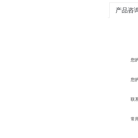
产品咨
您
您
联
常