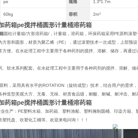
pe
规格
1.3*1.7m
60kg
容积
2m³
加药箱pe搅拌桶圆形计量桶溶药箱
箱
圆柱计量箱/方形溶药箱/，计量箱，溶药箱，环保药箱采用PE原料滚
为方形和圆形，材质为聚乙烯（PE），通过滚塑技术一次成型，上部预
常方便。在水处理工程中主要用于各种药剂的搅拌、溶解、储存，再通过
药、软水系列配套。在水处理工程中主要用于各种药剂的搅拌、溶解、储
胶原料，采用具有水平的ROTATION（旋转成型）技术，结合用户的需
各种造型美观大方、无毒、无味、材质食品级，耐酸、耐碱、耐冲击、耐
加药箱pe搅拌桶圆形计量桶溶药箱
专业生产：PE塑料水箱、加药箱、塑料渔船、塑料腌制圆桶、印染方箱、
吹塑托盘、吹塑化工桶等。欢迎来电问询！！！