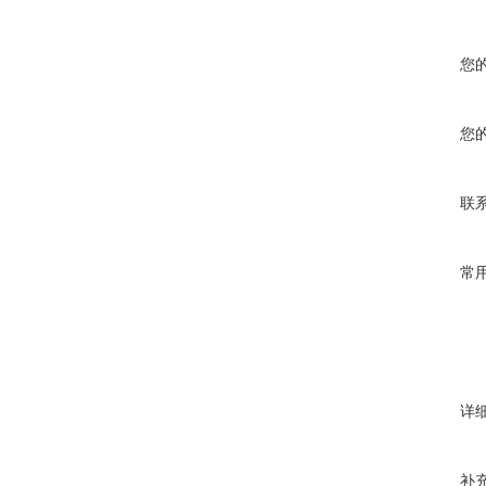
您
您
联
常
详
补