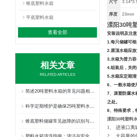
尺寸
3.14*3
锥底塑料水箱
厚度
23mm
平底塑料水箱
溧阳30吨
查看全部
安装说明及注意
1.每只储罐可
2.屋顶水箱应
3.水箱为普力
相关文章
4.组装后，关
RELATED ARTICLES
5.水箱应定期
6、一般水箱使
简述20吨塑料水箱的常见问题相应解决方法
7、滚塑防腐水
之处。
科学定期维护是确保25吨塑料水箱水质纯净的关键防线
8、特殊要求，
溧阳30吨塑料
锥底塑料储罐常见故障的识别与解决方法分享
1、 进液口
塑料水箱清洗指南：清洁与安全维护
2、 大容量