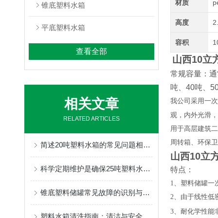
材质
p
锥底塑料水箱
高度
2
平底塑料水箱
容积
1
查看全部
山西10立
常规容量：通常
吨、40吨、5
相关文章
我公司采用
一次
观，内外光滑，
RELATED ARTICLES
用于高层建筑二
周转箱、环保卫
简述20吨塑料水箱的常见问题相应解决方法
山西10立
科学定期维护是确保25吨塑料水箱水质纯净的关键防线
特点：
1、塑料储罐一
锥底塑料储罐常见故障的识别与解决方法分享
2、
由于线性低
3、
耐化学性能
塑料水箱清洗指南：清洁与安全维护