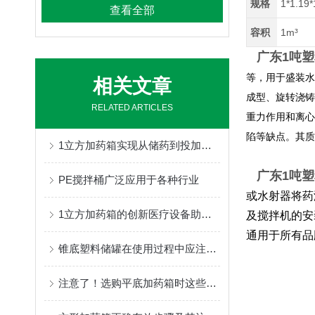
规格
1*1.19
查看全部
容积
1m³
广东1吨
等，用于盛装水
相关文章
成型、旋转浇铸
RELATED ARTICLES
重力作用和离心
陷等缺点。其质
1立方加药箱实现从储药到投加的一体化作业
广东1吨
PE搅拌桶广泛应用于各种行业
或水射器将药
1立方加药箱的创新医疗设备助力药物储存与管理
及搅拌机的安
通用于所有品
锥底塑料储罐在使用过程中应注意事项分享
注意了！选购平底加药箱时这些关键因素要多多考虑