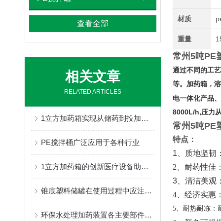
材质
p
查看全部
重量
1
常州5吨P
通过不同的工艺
相关文章
等。加药箱，溶
RELATED ARTICLES
电一体化产品、
8000L/h,
1立方加药箱实现从储药到投加的一体化作业
常州5吨P
特点：
PE搅拌桶广泛应用于各种行业
1、质地坚韧
1立方加药箱的创新医疗设备助力药物储存与管理
2、耐药性佳
3、清洁美观
锥底塑料储罐在使用过程中应注意事项分享
4、经济实惠
5、耐热耐冻：
环保水处理加药装置各主要部件的功能特点分享