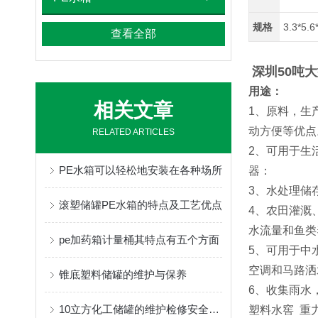
规格
3.3*5.6
查看全部
深圳50吨
用途：
相关文章
1、原料，生
动方便等优点
RELATED ARTICLES
2、可用于生
PE水箱可以轻松地安装在各种场所
器：
3、水处理储
滚塑储罐PE水箱的特点及工艺优点
4、农田灌溉
水流量和鱼类
pe加药箱计量桶其特点有五个方面
5、可用于中
空调和马路洒
锥底塑料储罐的维护与保养
6、收集雨水
10立方化工储罐的维护检修安全注意事项
塑料水窖 重