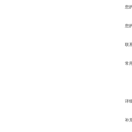
您
您
联
常
详
补