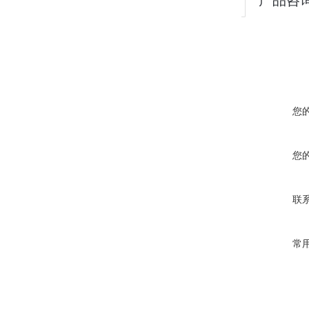
产品咨
您
您
联
常