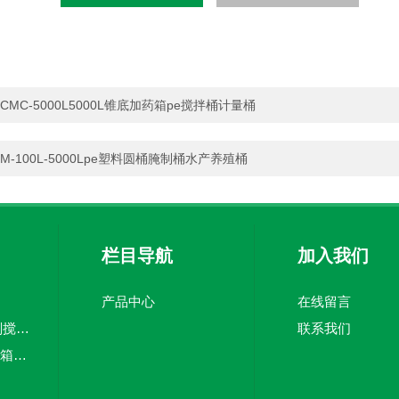
CMC-5000L5000L锥底加药箱pe搅拌桶计量桶
M-100L-5000Lpe塑料圆桶腌制桶水产养殖桶
栏目导航
加入我们
产品中心
在线留言
5吨pe加药箱絮凝剂搅拌桶溶盐箱计量桶
联系我们
CMC-3000Lpe加药箱计量泵加药罐