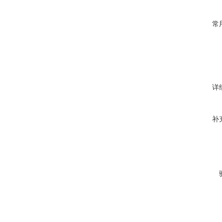
常
详
补