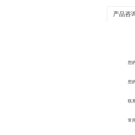
产品咨
您
您
联
常