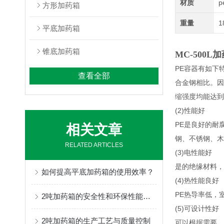
材质
p
方形加药箱
重量
1
平底加药箱
锥底加药箱
MC-
500L
PE容器有如下特
查看全部
合金钢相比。因
缩强度均能达到
(2
PE是良好的耐
相关文章
钢、不锈钢、木
RELATED ARTICLES
(3)电性能好
是的绝缘材料，
如何提高平底加药箱的使用效率？
(4)热性能良好
PE热导率低，室温
2吨加药箱的安全性和环保性能如何？
(5)可设计性好
2吨加药箱的生产工艺与质量控制
可以根据需要，