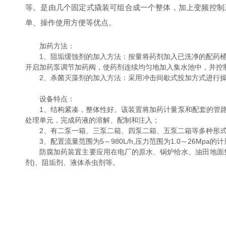
等。是由几个固定式撬装可组合成一个整体，加上变频控制
单、操作使用方便等优点。
加药方法：
1、阻垢缓蚀剂的加入方法：按量将药剂加入已洗净的配药桶中
开启加药泵调节加药阀，使药剂连续均匀地加入集水池中，并控制
2、杀菌灭藻剂的加入方法：采用冲击间歇式投加方式进行操
设备特点：
1、结构紧凑，整体性好。该装置将加药计量泵和配套的管路
处理单元，完成药液的溶解、配制和注入；
2、有二泵一箱、三泵二箱、四泵二箱、五泵二箱等多种形
3、配置流量范围为5～980L/h,压力范围为1.0～26Mpa的
防腐加药装置主要应用在电厂的原水、锅炉给水、油田地面集
剂)、阻垢剂、液体杀虫剂等。