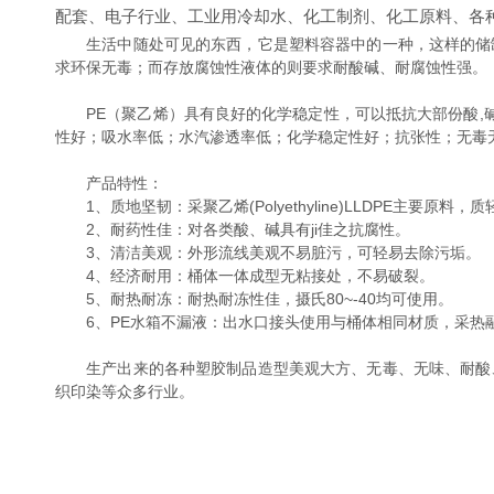
配套、电子行业、工业用冷却水、化工制剂、化工原料、各
生活中随处可见的东西，它是塑料容器中的一种，这样的储罐
求环保无毒；而存放腐蚀性液体的则要求耐酸碱、耐腐蚀性强。
PE（聚乙烯）具有良好的化学稳定性，可以抵抗大部份酸,碱
性好；吸水率低；水汽渗透率低；化学稳定性好；抗张性；无毒
产品特性：
1、质地坚韧：采聚乙烯(Polyethyline)LLDPE主要原
2、耐药性佳：对各类酸、碱具有ji佳之抗腐性。
3、清洁美观：外形流线美观不易脏污，可轻易去除污垢。
4、经济耐用：桶体一体成型无粘接处，不易破裂。
5、耐热耐冻：耐热耐冻性佳，摄氏80~-40均可使用。
6、PE水箱不漏液：出水口接头使用与桶体相同材质，采热
生产出来的各种塑胶制品造型美观大方、无毒、无味、耐酸、
织印染等众多行业。