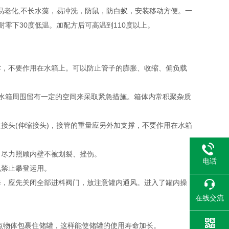
易老化,不长水藻，易冲洗，防鼠，防白蚁，安装移动方便。一
零下30度低温。加配方后可高温到110度以上。
支撑，不要作用在水箱上。可以防止管子的膨胀、收缩、偏负载
在水箱周围留有一定的空间来采取紧急措施。箱体内常积聚杂质
接头(伸缩接头)，接管的重量应另外加支撑，不要作用在水箱
，尽力照顾内壁不被划裂、挫伤。
电话
况禁止攀登运用。
修，应先关闭全部进料阀门，放注意罐内通风。进入了罐内操
在线交流
点物体包裹住储罐，这样能使储罐的使用寿命加长。