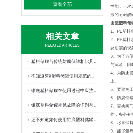
查看全部
性能：一次
般的耐耐酸
圆型塑料储
1、PE塑
相关文章
2、PE塑
RELATED ARTICLES
及耐震的现
3、为了方
塑料储罐与传统防腐储罐相比具有哪些特点？
与沉渣，因
4、为防止
不知道5吨塑料储罐使用规范的，请看这里！
上。
5、要避免
锥底塑料储罐在使用过程中应注意事项分享
6、防腐储
锥底塑料储罐常见故障的识别与解决方法分享
7、更换阀
作，务必有
还不知道如何使用锥底塑料储罐？进来看
8、尽量保
9、能尽量