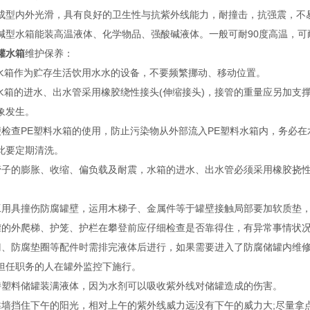
成型内外光滑，具有良好的卫生性与抗紫外线能力，耐撞击，抗强震，不
碱型水箱能装高温液体、化学物品、强酸碱液体。一般可耐90度高温，可耐
罐水箱
维护保养：
料水箱作为贮存生活饮用水水的设备，不要频繁挪动、移动位置。
料水箱的进水、出水管采用橡胶绕性接头(伸缩接头)，接管的重量应另加
象发生。
便检查PE塑料水箱的使用，防止污染物从外部流入PE塑料水箱内，务必
此要定期清洗。
管子的膨胀、收缩、偏负载及耐震，水箱的进水、出水管必须采用橡胶挠性
工用具撞伤防腐罐壁，运用木梯子、金属件等于罐壁接触局部要加软质垫
罐的外爬梯、护笼、护栏在攀登前应仔细检查是否靠得住，有异常事情状
门、防腐垫圈等配件时需排完液体后进行，如果需要进入了防腐储罐内维
担任职务的人在罐外监控下施行。
持塑料储罐装满液体，因为水剂可以吸收紫外线对储罐造成的伤害。
靠墙挡住下午的阳光，相对上午的紫外线威力远没有下午的威力大;尽量拿