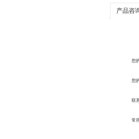
产品咨
您
您
联
常