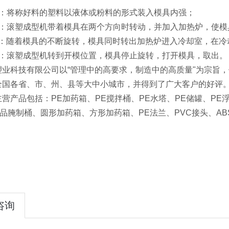
料：将称好料的塑料以液体或粉料的形式装入模具内强；
热：滚塑成型机带着模具在两个方向时转动，并加入加热炉，使模
却：随着模具的不断旋转，模具同时转出加热炉进入冷却室，在冷
模：滚塑成型机转到开模位置，模具停止旋转，打开模具，取出。
塑业科技有限公司以“管理中的高要求，制造中的高质量"为宗旨
全国各省、市、州、县等大中小城市，并得到了广大客户的好评
营产品包括：PE加药箱、PE搅拌桶、PE水塔、PE储罐、PE浮
品腌制桶、圆形加药箱、方形加药箱、PE法兰、PVC接头、AB
咨询