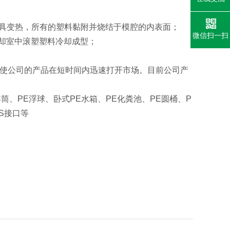
具变热，所有的塑料黏附并烧结于模腔的内表面；
微信扫一扫
却室中滚塑塑料冷却成型；
，使公司的产品在短时间内迅速打开市场。目前公司产
。
筒、PE浮球、卧式PE水箱、PE化粪池、PE圆桶、P
S接口等