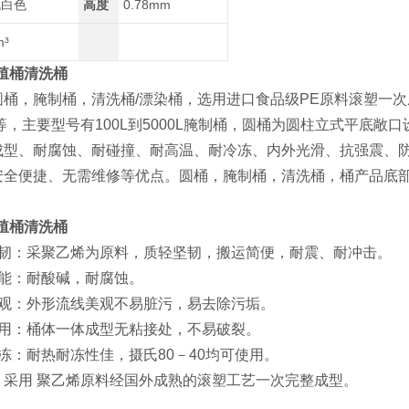
规白色
高度
0.78mm
m³
殖桶清洗桶
圆桶，腌制桶，清洗桶/漂染桶，选用进口食品级PE原料滚塑一
等，主要型号有100L到5000L腌制桶，圆桶为圆柱立式平底
成型、耐腐蚀、耐碰撞、耐高温、耐冷冻、内外光滑、抗强震、
安全便捷、无需维修等优点。圆桶，腌制桶，清洗桶，桶产品底
殖桶清洗桶
坚韧：采聚乙烯为原料，质轻坚韧，搬运简便，耐震、耐冲击。
性能：耐酸碱，耐腐蚀。
美观：外形流线美观不易脏污，易去除污垢。
耐用：桶体一体成型无粘接处，不易破裂。
冻：耐热耐冻性佳，摄氏80－40均可使用。
：采用 聚乙烯原料经国外成熟的滚塑工艺一次完整成型。
：