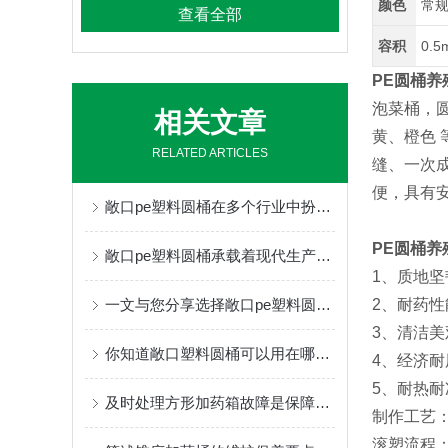
颜色
常
查看全部
容积
0.5
PE圆桶养
泡菜桶，
相关文章
黄、橙色 
RELATED ARTICLES
缝、一次
便，具有
敞口pe塑料圆桶在多个行业中扮演着流动仓库与安全载体的双重角色
PE圆桶养
敞口pe塑料圆桶承载着现代生产和生活的诸多可能
1、质地
一文与您分享选择敞口pe塑料圆桶时所需要考虑的关键因素
2、耐药
3、清洁
你知道敞口塑料圆桶可以用在哪些地方吗？
4、经济
5、耐热耐
及时处理方形加药箱故障是保障工艺稳定与安全的关键
制作工艺
滚塑流程