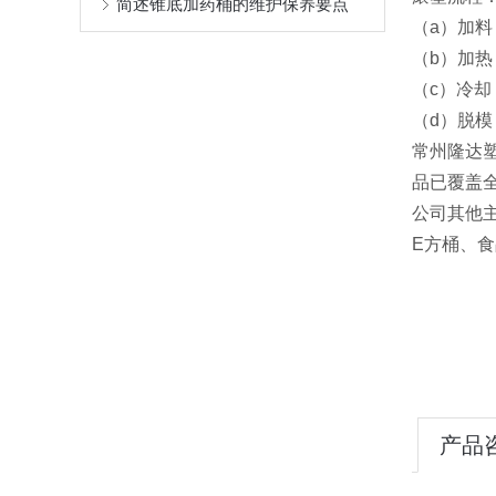
简述锥底加药桶的维护保养要点
（a）加
（b）加
（c）冷
（d）脱
常州隆达
品已覆盖
公司其他主
E方桶、食
产品