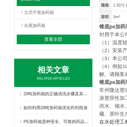
规格
1.55*1.
立式平底加药箱
容积
3m³
尖底加药箱
锥底pe加
对用于本公
查看全部
（1）温度
（2）安装
（3）本公
（4）例如
相关文章
解。请顾客
RELATED ARTICLES
锥底pe加
常州隆达塑
20吨加药箱的正确清洗步骤及其注意事项分享
滚塑异性加
供水、储水
如何利用20吨加药箱优化药剂投放
藏、茶叶生
PE加药箱是种安全、可靠的药品储存与管理解决方案
在水处理工