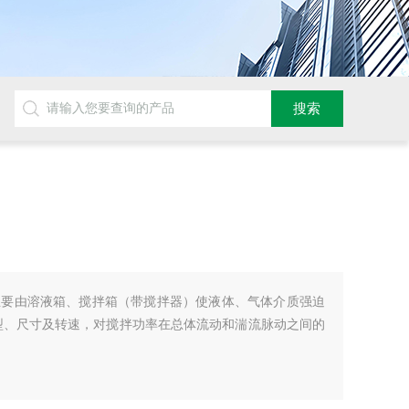
主要由溶液箱、搅拌箱（带搅拌器）使液体、气体介质强迫
型、尺寸及转速，对搅拌功率在总体流动和湍流脉动之间的