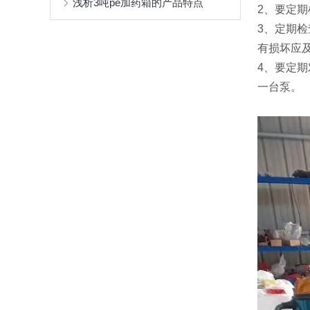
浅析3吨pe加药箱的产品特点
2、要定
3、定期
有损坏应
4、要定
一台泵。