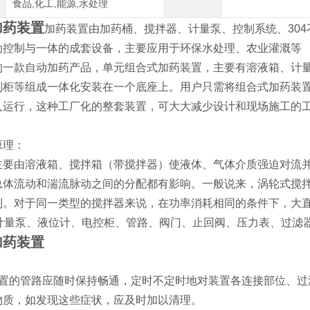
食品,化工,能源,水处理
加药装置
加药装置由加药桶、搅拌器、计量泵、控制系统、304
动控制与一体的成套设备，主要应用于环保水处理、农业灌溉等
的一款自动加药产品，单元组合式加药装置，主要有溶液箱、计
制柜等组成一体化安装在一个底座上。用户只需将组合式加药装
入运行，这种工厂化的整套装置，可大大减少设计和现场施工的
。
原理：
主要由溶液箱、搅拌箱（带搅拌器）使液体、气体介质强迫对流并
总体流动和湍流脉动之间的分配都有影响。一般说来，涡轮式搅
利。对于同一类型的搅拌器来说，在功率消耗相同的条件下，大
>计量泵、液位计、电控柜、管路、阀门、止回阀、压力表、过滤
加药装置
：
装置的管路应随时保持畅通，定时不定时地对装置各连接部位、过
物质，如发现这些症状，应及时加以清理。