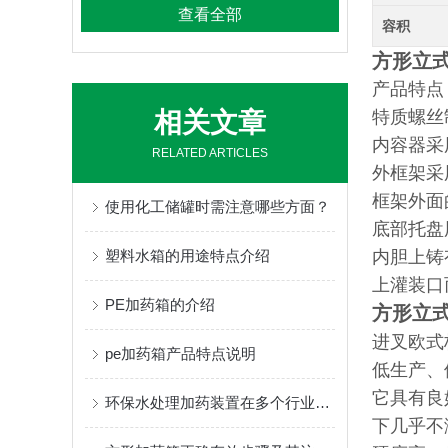
查看全部
容积
方形立
产品特点
相关文章
特质螺丝
内容器采
RELATED ARTICLES
外框架采
框架外面
使用化工储罐时需注意哪些方面？
底部托盘
塑料水箱的用途特点介绍
内胆上铸
上灌装口
PE加药箱的介绍
方形立
进叉欧式
pe加药箱产品特点说明
低生产、
它具有良
环保水处理加药装置在多个行业中发挥着重要的作用
下几乎不