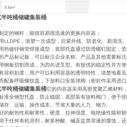
0.5m³
式半吨桶储罐集装桶
：
制定的钢杆，能很容易很迅速的更换内容器；
用LLDPE，滚塑一次成型，抗紫外线、防老化、易清洗
用热镀锌钢管焊接成型，底部托盘通过防滑螺钉固定，坚
的产品标记板，可以标注企业名称、产品及其他需要标注
用钢板切割而成，为四向进叉型。有较优的稳定性并方便
有容积刻度，用户可以利用容器的透明特性，清楚地看见
而配备呼吸螺纹盖，下放料口安装球阀（密封件采用进口
式半吨桶储罐集装桶
它的内容器采用高密度聚乙烯材料
标准全钢型托盘，防止稳固，底部装有放料阀门，便于排
储存、运输、操作成本。节省大量的人力、物力。
好的耐热性和耐寒性，硬度、拉伸强度、电绝缘性能和韧
溶于任何有机溶剂，耐多种酸、碱及盐类溶液的腐蚀，还