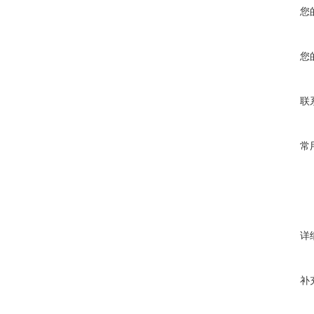
您
您
联
常
详
补