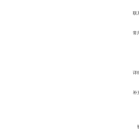
联
常
详
补