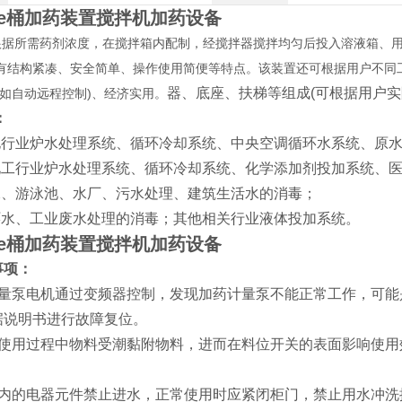
pe桶加药装置搅拌机加药设备
根据所需药剂浓度，在搅拌箱内配制，经搅拌器搅拌均匀后投入溶液箱、
有结构紧凑、安全简单、操作使用简便等特点。该装置还可根据用户不同
器、底座、扶梯等组成
(
可根据用户实
如自动远程控制
)
、经济实用。
：
发电行业炉水处理系统、循环冷却系统、中央空调循环水系统、原
、化工行业炉水处理系统、循环冷却系统、化学添加剂投加系统、
给水、游泳池、水厂、污水处理、建筑生活水的消毒；
循环水、工业废水处理的消毒；其他相关行业液体投加系统。
e桶加药装置搅拌机加药设备
事项：
计量泵电机通过变频器控制，发现加药计量泵不能正常工作，可能
据说明书进行故障复位。
计使用过程中物料受潮黏附物料，进而在料位开关的表面影响使用
柜内的电器元件禁止进水，正常使用时应紧闭柜门，禁止用水冲洗