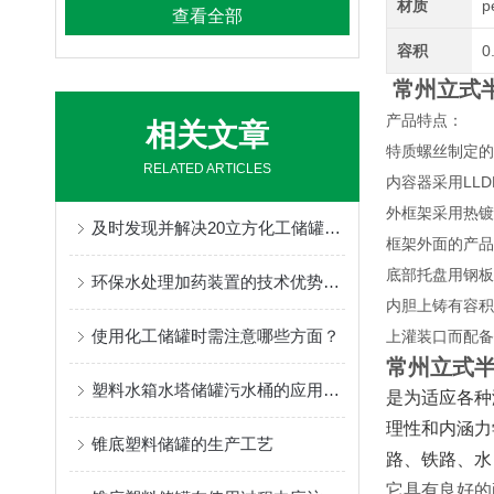
材质
p
查看全部
容积
0
常州立式
产品特点：
相关文章
特质螺丝制定的
RELATED ARTICLES
内容器采用LL
外框架采用热镀
及时发现并解决20立方化工储罐故障很重要
框架外面的产品
底部托盘用钢板
环保水处理加药装置的技术优势与创新
内胆上铸有容积
使用化工储罐时需注意哪些方面？
上灌装口而配备
常州立式
塑料水箱水塔储罐污水桶的应用范围及产品明细
是为适应各种
理性和内涵力
锥底塑料储罐的生产工艺
路、铁路、水
它具有良好的