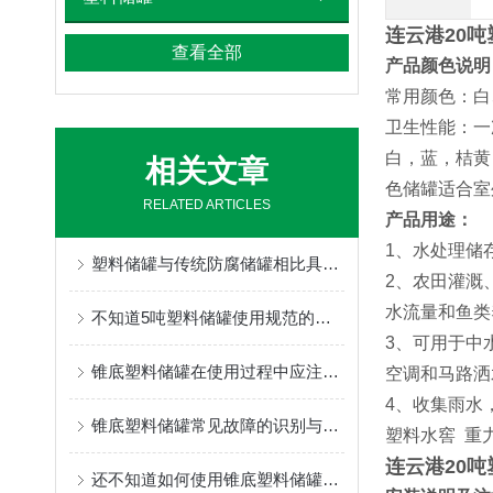
连云港20
查看全部
产品颜色说明
常用颜色：白
卫生性能：一
白，蓝，桔黄
相关文章
色储罐适合室
RELATED ARTICLES
产品用途：
1、水处理储
塑料储罐与传统防腐储罐相比具有哪些特点？
2、农田灌溉
水流量和鱼类
不知道5吨塑料储罐使用规范的，请看这里！
3、可用于中
锥底塑料储罐在使用过程中应注意事项分享
空调和马路洒
4、收集雨水
锥底塑料储罐常见故障的识别与解决方法分享
塑料水窖 重
连云港20
还不知道如何使用锥底塑料储罐？进来看