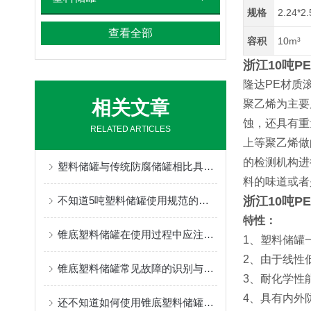
规格
2.24*2
查看全部
容积
10m³
浙江10吨
隆达PE材质
相关文章
聚乙烯为主要
蚀，还具有重
RELATED ARTICLES
上等聚乙烯做
的检测机构进
塑料储罐与传统防腐储罐相比具有哪些特点？
料的味道或者
不知道5吨塑料储罐使用规范的，请看这里！
浙江10吨
特性：
锥底塑料储罐在使用过程中应注意事项分享
1、塑料储罐
2、由于线性
锥底塑料储罐常见故障的识别与解决方法分享
3、耐化学性
4、具有内外
还不知道如何使用锥底塑料储罐？进来看