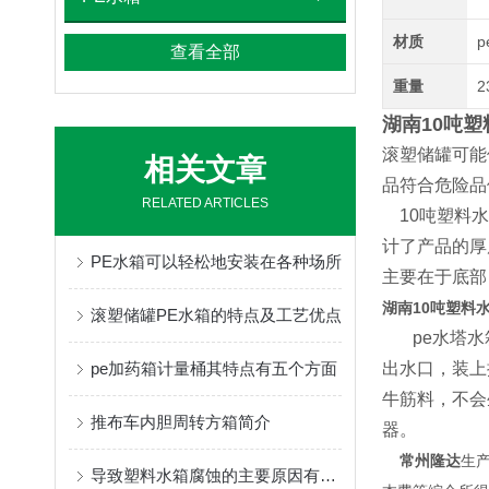
材质
p
查看全部
重量
2
湖南10吨
滚塑储罐可能
相关文章
品符合危险品
RELATED ARTICLES
10吨塑料水
计了产品的厚
PE水箱可以轻松地安装在各种场所
主要在于底部
湖南10吨塑料
滚塑储罐PE水箱的特点及工艺优点
pe水塔
pe加药箱计量桶其特点有五个方面
出水口，装上
牛筋料，不会
推布车内胆周转方箱简介
器。
常州隆达
生
导致塑料水箱腐蚀的主要原因有两个