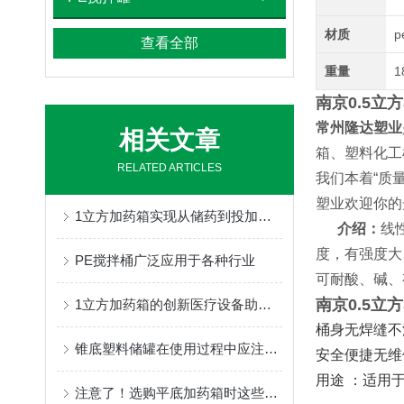
材质
p
查看全部
重量
1
南京0.5立
常州隆达塑业
相关文章
箱、塑料化工
RELATED ARTICLES
我们本着“质
塑业欢迎你的
1立方加药箱实现从储药到投加的一体化作业
介绍：
线
度，有强度大
PE搅拌桶广泛应用于各种行业
可耐酸、碱、
南京0.5立
1立方加药箱的创新医疗设备助力药物储存与管理
桶身无焊缝不渗
锥底塑料储罐在使用过程中应注意事项分享
安全便捷无维
用途 ：适用
注意了！选购平底加药箱时这些关键因素要多多考虑