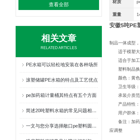
材质
p
查看全部
重量
1
安徽5吨P
相关文章
制品一体成型，
RELATED ARTICLES
适于模塑大型
适合于加工形
PE水箱可以轻松地安装在各种场所
塑料制品换色
颜色：黄色
滚塑储罐PE水箱的特点及工艺优点
卫生等级：药
pe加药箱计量桶其特点有五个方面
承装介质范围
产品特性：产
简述20吨塑料水箱的常见问题相应解决方法
用户群体：水
备注：加药箱
一文与您分享选择敞口pe塑料圆桶时所需要考虑的关键因素
应调整