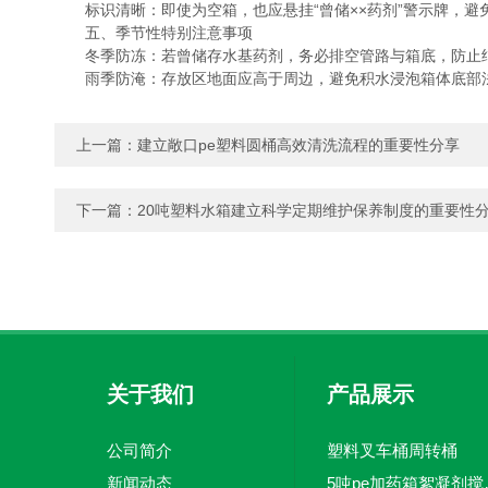
标识清晰：即使为空箱，也应悬挂“曾储××药剂”警示牌，避
五、季节性特别注意事项
冬季防冻：若曾储存水基药剂，务必排空管路与箱底，防止
雨季防淹：存放区地面应高于周边，避免积水浸泡箱体底部
上一篇：
建立敞口pe塑料圆桶高效清洗流程的重要性分享
下一篇：
20吨塑料水箱建立科学定期维护保养制度的重要性
关于我们
产品展示
公司简介
塑料叉车桶周转桶
新闻动态
5吨pe加