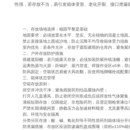
性强，若存放不当，易引发箱体变形、老化开裂、接口泄漏
一、存放场地选择：稳固平整是基础
地面要求：必须放置在水平、坚实、无尖锐物的混凝土地面上，承
禁止直接落地土面或沙地：防止沉降不均导致箱体受力扭曲
室内优先：若条件允许，存放于遮阳避雨的仓库内，避免紫外
二、户外存放防护措施
搭建遮阳棚：若只能露天存放，必须加装防紫外线顶棚，避免阳
远离热源与火源：距锅炉、蒸汽管道、焊接作业区≥5米，防
防风固定：空箱状态易被大风吹翻，应使用地脚螺栓或配重
三、箱体状态管理
空箱存放原则：
排空并冲洗干净，避免残留药剂结晶腐蚀内壁；
打开人孔盖通风，防止密闭空间形成负压或挥发性气体聚集
满箱短期存放：仅限稳定、非危险药剂，且需定期检查液位
严禁长期满载闲置：静载压力会加速材料蠕变，尤其夏季高
四、环境与安全隔离
分类分区存放：酸、碱、氧化剂等不同性质药剂箱体须分开存
防泄漏措施：存放区应设防渗漏托盘或围堰（容积≥110%箱