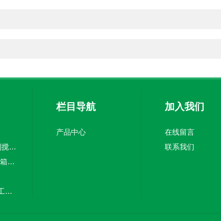
栏目导航
加入我们
产品中心
在线留言
5吨pe加药箱絮凝剂搅拌桶溶盐箱计量桶
联系我们
CMC-3000Lpe加药箱计量泵加药罐
20立方塑料储罐化工储罐防腐储罐PE桶
MC-100L0.1立方平底加药箱pe搅拌桶计量箱投药罐