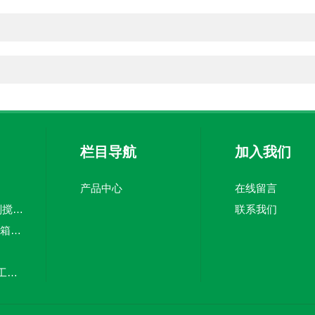
栏目导航
加入我们
产品中心
在线留言
5吨pe加药箱絮凝剂搅拌桶溶盐箱计量桶
联系我们
CMC-3000Lpe加药箱计量泵加药罐
20立方塑料储罐化工储罐防腐储罐PE桶
MC-100L0.1立方平底加药箱pe搅拌桶计量箱投药罐