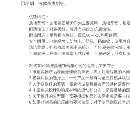
阻垢剂、液体杀虫剂等。
优势特征：
质地坚韧：选用聚乙烯(PE)为主要原料，质轻坚韧，耐
耐药性佳：对各类酸、碱具有很好之抗腐蚀性。
耐热耐冻：耐热耐冻性佳，摄氏60～-20均可使用。
安全耐用：电绝缘性，防静电；防鼠，防白蚁；使用寿命
清洁美观：外形流线美观不易脏污，可轻易去除污垢，不
不易漏液：桶体一体成型无粘接处，不易破裂，可省却漏
20吨加药箱与其他加药箱不同的地方，主要在于：
1.滚塑容器产品表面处理较为重要，表面处理程度的不同
2.模具块数的选择上，一件产品一般有两至三件模具块组
3.关于镶嵌件的安装，需要依据塑料容器产品具体需要附
4.中圆角的设计影响原材料的流动和分布，需要足够的圆
5.关于模具的分型面，需要根据制品的实际审美需要与模
6.如果对制品的抗压能力要求较高，对于制品则应该考虑