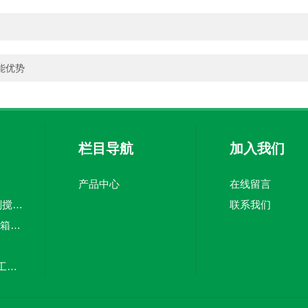
能优势
栏目导航
加入我们
产品中心
在线留言
5吨pe加药箱絮凝剂搅拌桶溶盐箱计量桶
联系我们
CMC-3000Lpe加药箱计量泵加药罐
20立方塑料储罐化工储罐防腐储罐PE桶
MC-100L0.1立方平底加药箱pe搅拌桶计量箱投药罐