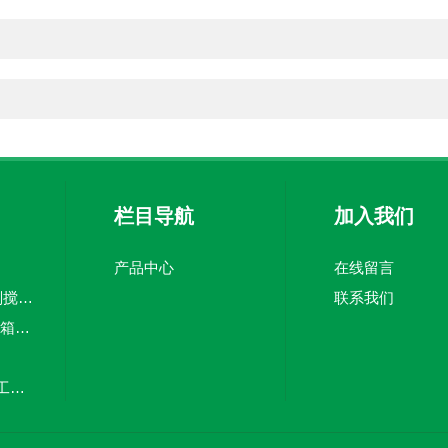
栏目导航
加入我们
产品中心
在线留言
5吨pe加药箱絮凝剂搅拌桶溶盐箱计量桶
联系我们
CMC-3000Lpe加药箱计量泵加药罐
20立方塑料储罐化工储罐防腐储罐PE桶
MC-100L0.1立方平底加药箱pe搅拌桶计量箱投药罐